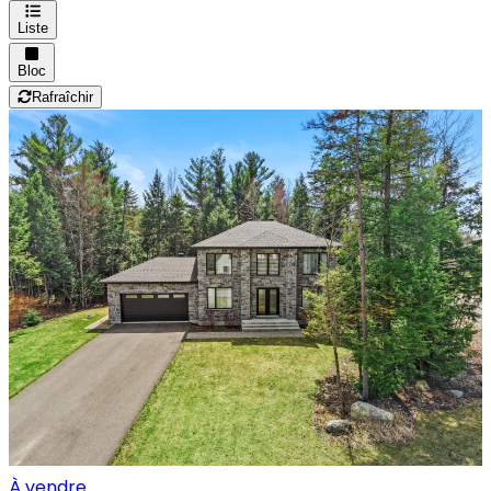
Liste
Bloc
Rafraîchir
À vendre