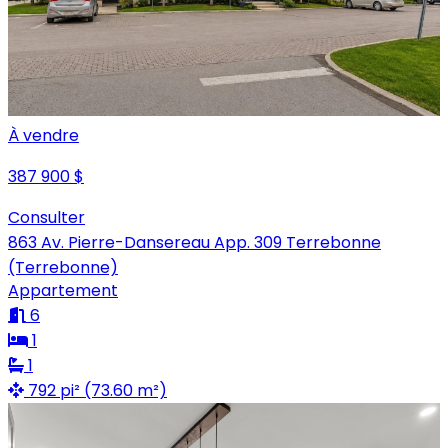
À vendre
387 900 $
Consulter
863 Av. Pierre-Dansereau App. 309 Terrebonne
(Terrebonne)
Appartement
6
1
1
792 pi² (73.60 m²)