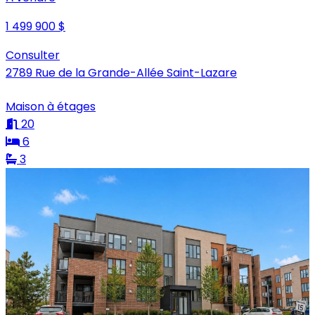
1 499 900 $
Consulter
2789 Rue de la Grande-Allée Saint-Lazare
Maison à étages
20
6
3