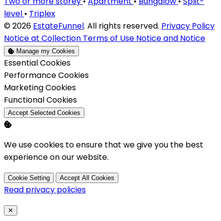
Two or more storey
•
Apartment
•
Bungalow
•
Split-
level
•
Triplex
© 2026
EstateFunnel
. All rights reserved.
Privacy Policy
Notice at Collection
Terms of Use
Notice and Notice
Manage my Cookies
Enable
Essential Cookies
Enable
Performance Cookies
Enable
Marketing Cookies
Enable
Functional Cookies
Accept Selected Cookies
We use cookies to ensure that we give you the best
experience on our website.
Cookie Setting
Accept All Cookies
Read privacy policies
Close
✕