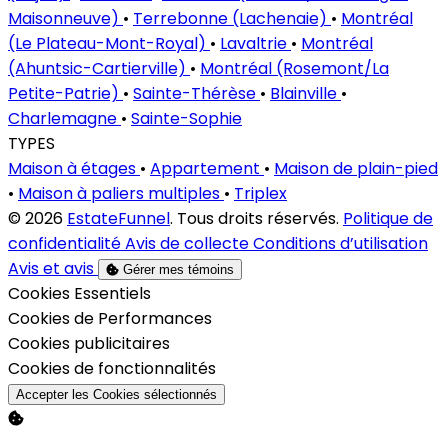
Maisonneuve)
•
Terrebonne (Lachenaie)
•
Montréal
(Le Plateau-Mont-Royal)
•
Lavaltrie
•
Montréal
(Ahuntsic-Cartierville)
•
Montréal (Rosemont/La
Petite-Patrie)
•
Sainte-Thérèse
•
Blainville
•
Charlemagne
•
Sainte-Sophie
TYPES
Maison à étages
•
Appartement
•
Maison de plain-pied
•
Maison à paliers multiples
•
Triplex
© 2026
EstateFunnel
. Tous droits réservés.
Politique de
confidentialité
Avis de collecte
Conditions d’utilisation
Avis et avis
Gérer mes témoins
Activer
Cookies Essentiels
Activer
Cookies de Performances
Activer
Cookies publicitaires
Activer
Cookies de fonctionnalités
Accepter les Cookies sélectionnés