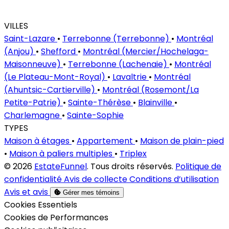
VILLES
Saint-Lazare
•
Terrebonne (Terrebonne)
•
Montréal
(Anjou)
•
Shefford
•
Montréal (Mercier/Hochelaga-
Maisonneuve)
•
Terrebonne (Lachenaie)
•
Montréal
(Le Plateau-Mont-Royal)
•
Lavaltrie
•
Montréal
(Ahuntsic-Cartierville)
•
Montréal (Rosemont/La
Petite-Patrie)
•
Sainte-Thérèse
•
Blainville
•
Charlemagne
•
Sainte-Sophie
TYPES
Maison à étages
•
Appartement
•
Maison de plain-pied
•
Maison à paliers multiples
•
Triplex
© 2026
EstateFunnel
. Tous droits réservés.
Politique de
confidentialité
Avis de collecte
Conditions d’utilisation
Avis et avis
Gérer mes témoins
Activer
Cookies Essentiels
Activer
Cookies de Performances