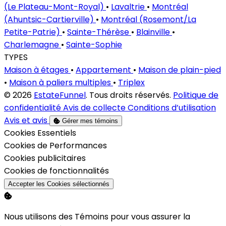
(Le Plateau-Mont-Royal)
•
Lavaltrie
•
Montréal
(Ahuntsic-Cartierville)
•
Montréal (Rosemont/La
Petite-Patrie)
•
Sainte-Thérèse
•
Blainville
•
Charlemagne
•
Sainte-Sophie
TYPES
Maison à étages
•
Appartement
•
Maison de plain-pied
•
Maison à paliers multiples
•
Triplex
© 2026
EstateFunnel
. Tous droits réservés.
Politique de
confidentialité
Avis de collecte
Conditions d’utilisation
Avis et avis
Gérer mes témoins
Activer
Cookies Essentiels
Activer
Cookies de Performances
Activer
Cookies publicitaires
Activer
Cookies de fonctionnalités
Accepter les Cookies sélectionnés
Nous utilisons des Témoins pour vous assurer la