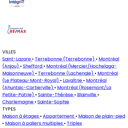
VILLES
Saint-Lazare
•
Terrebonne (Terrebonne)
•
Montréal
(Anjou)
•
Shefford
•
Montréal (Mercier/Hochelaga-
Maisonneuve)
•
Terrebonne (Lachenaie)
•
Montréal
(Le Plateau-Mont-Royal)
•
Lavaltrie
•
Montréal
(Ahuntsic-Cartierville)
•
Montréal (Rosemont/La
Petite-Patrie)
•
Sainte-Thérèse
•
Blainville
•
Charlemagne
•
Sainte-Sophie
TYPES
Maison à étages
•
Appartement
•
Maison de plain-pied
•
Maison à paliers multiples
•
Triplex